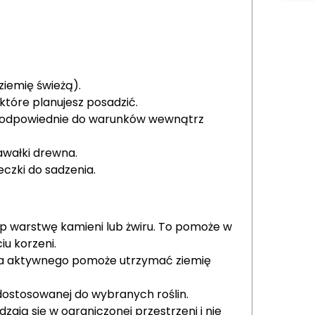
iemię świeżą).
które planujesz posadzić.
 są odpowiednie do warunków wewnątrz
kawałki drewna.
eczki do sadzenia.
p warstwę kamieni lub żwiru. To pomoże w
u korzeni.
la aktywnego pomoże utrzymać ziemię
 dostosowanej do wybranych roślin.
zają się w ograniczonej przestrzeni i nie