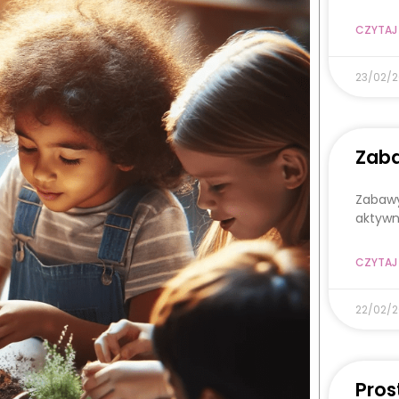
CZYTAJ 
23/02/
Zaba
Zabawy
aktywn
CZYTAJ 
22/02/
Pros