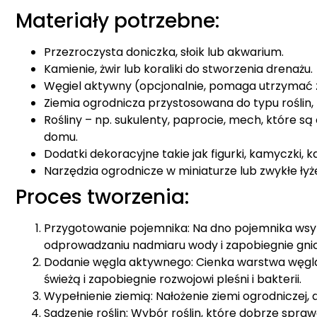
Materiały potrzebne:
Przezroczysta doniczka, słoik lub akwarium.
Kamienie, żwir lub koraliki do stworzenia drenażu.
Węgiel aktywny (opcjonalnie, pomaga utrzymać z
Ziemia ogrodnicza przystosowana do typu roślin, 
Rośliny – np. sukulenty, paprocie, mech, które
domu.
Dodatki dekoracyjne takie jak figurki, kamyczki, 
Narzędzia ogrodnicze w miniaturze lub zwykłe łyż
Proces tworzenia:
Przygotowanie pojemnika: Na dno pojemnika wsy
odprowadzaniu nadmiaru wody i zapobiegnie gnici
Dodanie węgla aktywnego: Cienka warstwa węg
świeżą i zapobiegnie rozwojowi pleśni i bakterii.
Wypełnienie ziemią: Nałożenie ziemi ogrodniczej,
Sadzenie roślin: Wybór roślin, które dobrze sprawd