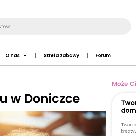
O nas
Strefa zabawy
Forum
Może Ci
du w Doniczce
Twor
dom
Tworze
kreaty