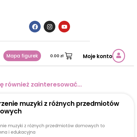
Mapa figurek
Moje konto
0.00
zł
ę również zainteresować...
zenie muzyki z różnych przedmiotów
owych
nie muzyki z różnych przedmiotów domowych to
wna i edukacyjna