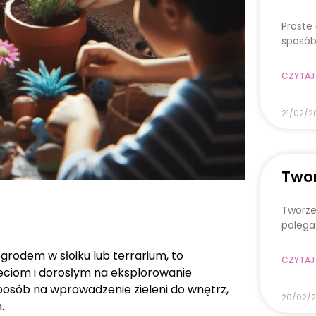
Proste
sposób
CZYTAJ 
21/02/2
Twor
Tworze
polega
rodem w słoiku lub terrarium, to
CZYTAJ 
eciom i dorosłym na eksplorowanie
sposób na wprowadzenie zieleni do wnętrz,
20/02/
.