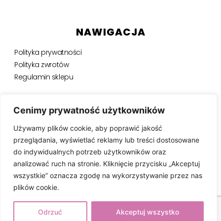
NAWIGACJA
Polityka prywatności
Polityka zwrotów
Regulamin sklepu
NEWSLETTER
Cenimy prywatność użytkowników
Używamy plików cookie, aby poprawić jakość
Bądź na bieżąco, otrzymuj ekskluzywne oferty i nie tylko.
przeglądania, wyświetlać reklamy lub treści dostosowane
do indywidualnych potrzeb użytkowników oraz
analizować ruch na stronie. Kliknięcie przycisku „Akceptuj
wszystkie” oznacza zgodę na wykorzystywanie przez nas
SUBSKRYBUJ ⟶
plików cookie.
Odrzuć
Akceptuj wszystko