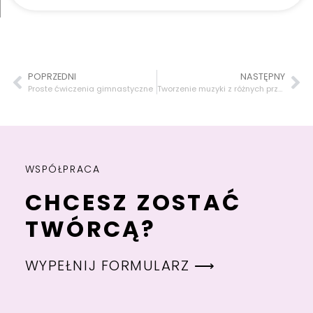
POPRZEDNI
NASTĘPNY
Proste ćwiczenia gimnastyczne
Tworzenie muzyki z różnych przedmiotów domowych
WSPÓŁPRACA
CHCESZ ZOSTAĆ
TWÓRCĄ?
WYPEŁNIJ FORMULARZ ⟶