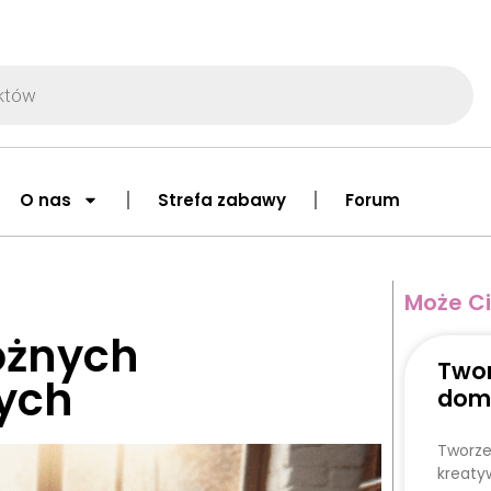
O nas
Strefa zabawy
Forum
Może Ci
óżnych
Twor
ych
dom
Tworze
kreaty