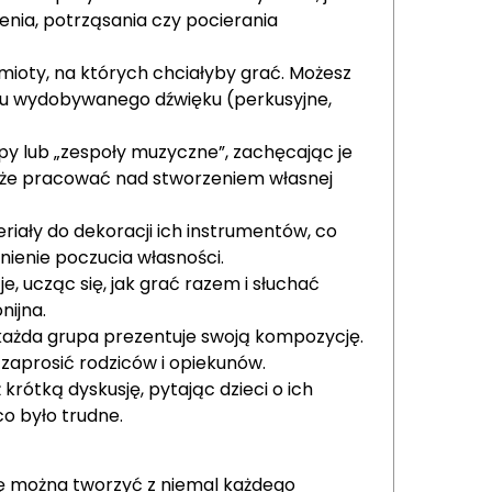
enia, potrząsania czy pocierania
mioty, na których chciałyby grać. Możesz
aju wydobywanego dźwięku (perkusyjne,
py lub „zespoły muzyczne”, zachęcając je
oże pracować nad stworzeniem własnej
riały do dekoracji ich instrumentów, co
ienie poczucia własności.
, ucząc się, jak grać razem i słuchać
nijna.
 każda grupa prezentuje swoją kompozycję.
 zaprosić rodziców i opiekunów.
rótką dyskusję, pytając dzieci o ich
co było trudne.
kę można tworzyć z niemal każdego