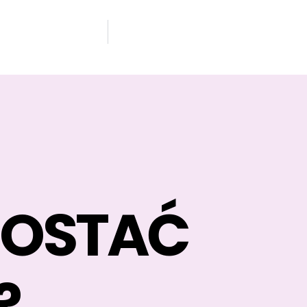
ZOSTAĆ
?