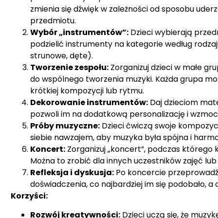
zmienia się dźwięk w zależności od sposobu uderz
przedmiotu.
Wybór „instrumentów”:
Dzieci wybierają przed
podzielić instrumenty na kategorie według rodz
strunowe, dęte).
Tworzenie zespołu:
Zorganizuj dzieci w małe gru
do wspólnego tworzenia muzyki. Każda grupa m
krótkiej kompozycji lub rytmu.
Dekorowanie instrumentów:
Daj dzieciom mate
pozwoli im na dodatkową personalizację i wzmocn
Próby muzyczne:
Dzieci ćwiczą swoje kompozycje
siebie nawzajem, aby muzyka była spójna i harmo
Koncert:
Zorganizuj „koncert”, podczas którego
Można to zrobić dla innych uczestników zajęć lub
Refleksja i dyskusja:
Po koncercie przeprowadź k
doświadczenia, co najbardziej im się podobało, a 
Korzyści:
Rozwój kreatywności:
Dzieci uczą się, że muzy