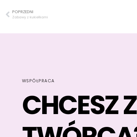
POPRZEDNI
Zabawy z kukiełkami
WSPÓŁPRACA
CHCESZ 
TWÓRCĄ