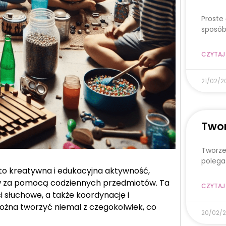
Proste
sposób
CZYTAJ 
21/02/2
Twor
Tworze
polega
o kreatywna i edukacyjna aktywność,
mów za pomocą codziennych przedmiotów. Ta
CZYTAJ 
 słuchowe, a także koordynację i
można tworzyć niemal z czegokolwiek, co
20/02/