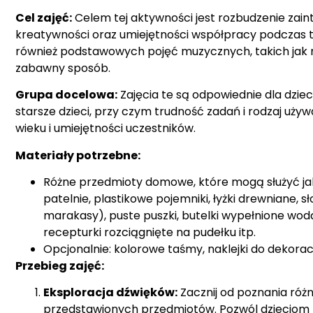
Cel zajęć:
Celem tej aktywności jest rozbudzenie zain
kreatywności oraz umiejętności współpracy podczas tw
również podstawowych pojęć muzycznych, takich jak r
zabawny sposób.
Grupa docelowa:
Zajęcia te są odpowiednie dla dzie
starsze dzieci, przy czym trudność zadań i rodzaj 
wieku i umiejętności uczestników.
Materiały potrzebne:
Różne przedmioty domowe, które mogą służyć jak
patelnie, plastikowe pojemniki, łyżki drewniane, 
marakasy), puste puszki, butelki wypełnione wod
recepturki rozciągnięte na pudełku itp.
Opcjonalnie: kolorowe taśmy, naklejki do dekorac
Przebieg zajęć:
Eksploracja dźwięków:
Zacznij od poznania róż
przedstawionych przedmiotów. Pozwól dzieciom 