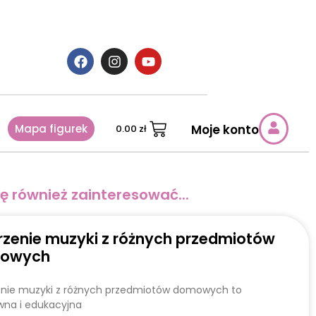
Mapa figurek
Moje konto
0.00
zł
ę również zainteresować...
zenie muzyki z różnych przedmiotów
owych
nie muzyki z różnych przedmiotów domowych to
wna i edukacyjna