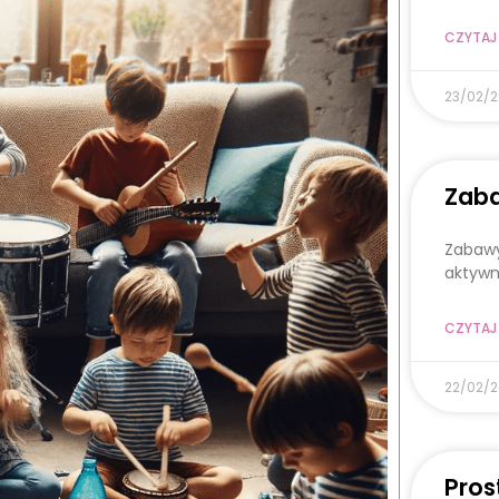
CZYTAJ 
23/02/
Zaba
Zabawy
aktywn
CZYTAJ 
22/02/
Pros