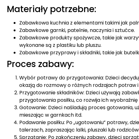
Materiały potrzebne:
Zabawkowa kuchnia z elementami takimi jak palniki,
Zabawkowe garnki, patelnie, naczynia i sztućce.
Zabawkowe produkty spożywcze, takie jak warzyw
wykonane są z plastiku lub pluszu.
Zabawkowe przyprawy i składniki, takie jak butel
Proces zabawy:
Wybór potrawy do przygotowania: Dzieci decydu
okazją do rozmowy o różnych rodzajach potraw i 
Przygotowanie składników: Dzieci używają zab
przygotowania posiłku, co rozwija ich wyobraźnię i
Gotowanie: Dzieci naśladują proces gotowania, u
mieszając w garnkach itd.
Podawanie posiłku: Po „ugotowaniu” potrawy, d
talerzach, zapraszając lalki, pluszaki lub rodzicó
Sprzątanie: Po zakończeniu zabawy, dzieci sprząt