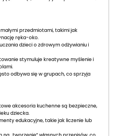
małymi przedmiotami, takimi jak
ynację ręka-oko.
czania dzieci o zdrowym odżywianiu i
towanie stymuluje kreatywne myślenie i
olami.
sto odbywa się w grupach, co sprzyja
wkowe akcesoria kuchenne są bezpieczne,
ieku dziecka.
enty edukacyjne, takie jak liczenie lub
 na „tworzenie” własnych przepisów, co