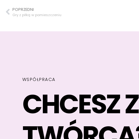
POPRZEDNI
Gry z piłką w pomieszczeniu
WSPÓŁPRACA
CHCESZ 
TWÓRCĄ