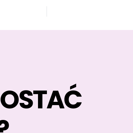
ZOSTAĆ
?