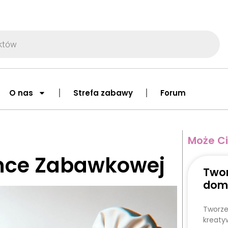
O nas
Strefa zabawy
Forum
Może Ci
nce Zabawkowej
Twor
dom
Tworze
kreaty