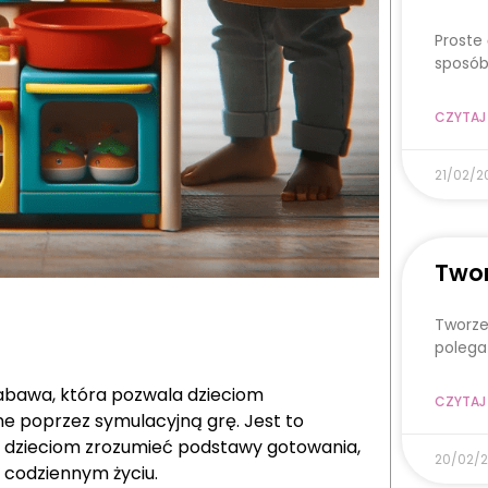
Proste
sposób
CZYTAJ 
21/02/2
Twor
Tworze
polega
bawa, która pozwala dzieciom
CZYTAJ 
ne poprzez symulacyjną grę. Jest to
 dzieciom zrozumieć podstawy gotowania,
20/02/
w codziennym życiu.