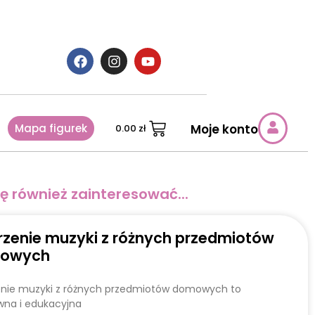
Mapa figurek
Moje konto
0.00
zł
ę również zainteresować...
zenie muzyki z różnych przedmiotów
owych
nie muzyki z różnych przedmiotów domowych to
wna i edukacyjna