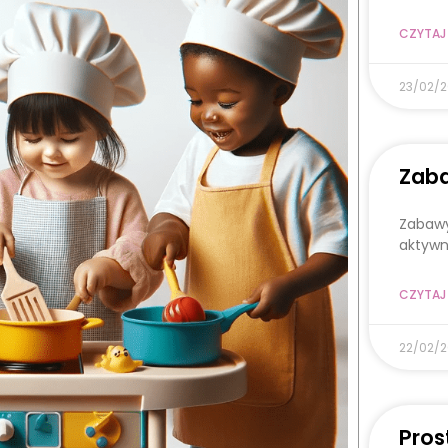
CZYTAJ 
23/02/
Zaba
Zabawy
aktywn
CZYTAJ 
22/02/
Pros