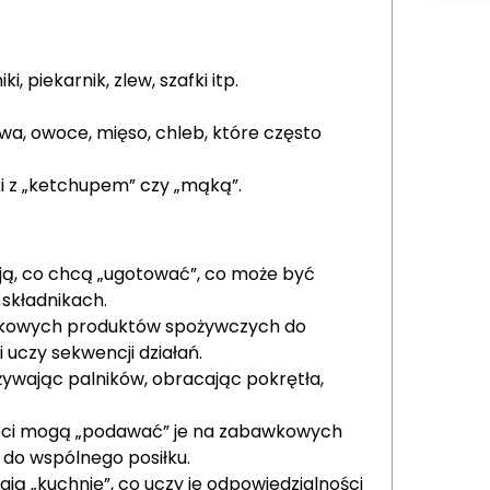
 piekarnik, zlew, szafki itp.
a, owoce, mięso, chleb, które często
ki z „ketchupem” czy „mąką”.
ją, co chcą „ugotować”, co może być
składnikach.
awkowych produktów spożywczych do
 uczy sekwencji działań.
żywając palników, obracając pokrętła,
zieci mogą „podawać” je na zabawkowych
w do wspólnego posiłku.
ają „kuchnię”, co uczy je odpowiedzialności