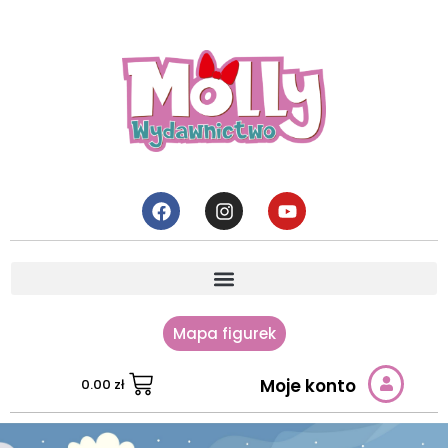
Mapa figurek
Moje konto
0.00
zł