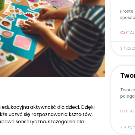
Proste
sposób
CZYTAJ 
21/02/2
Twor
Tworze
polega
 edukacyjna aktywność dla dzieci. Dzięki
CZYTAJ 
kże uczyć się rozpoznawania kształtów,
zabawa sensoryczna, szczególnie dla
20/02/