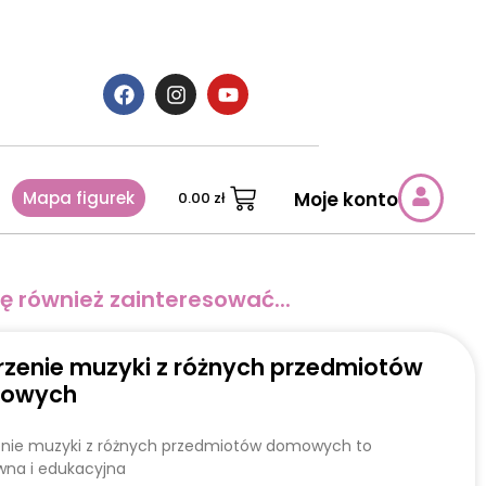
Mapa figurek
Moje konto
0.00
zł
ę również zainteresować...
zenie muzyki z różnych przedmiotów
owych
nie muzyki z różnych przedmiotów domowych to
wna i edukacyjna