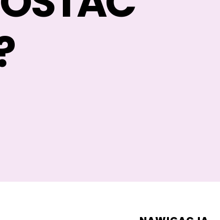
ZOSTAĆ
?