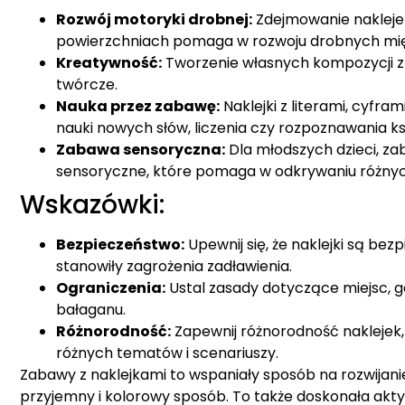
Rozwój motoryki drobnej:
Zdejmowanie naklejek
powierzchniach pomaga w rozwoju drobnych mięś
Kreatywność:
Tworzenie własnych kompozycji z n
twórcze.
Nauka przez zabawę:
Naklejki z literami, cyfr
nauki nowych słów, liczenia czy rozpoznawania ks
Zabawa sensoryczna:
Dla młodszych dzieci, za
sensoryczne, które pomaga w odkrywaniu różnyc
Wskazówki:
Bezpieczeństwo:
Upewnij się, że naklejki są bezp
stanowiły zagrożenia zadławienia.
Ograniczenia:
Ustal zasady dotyczące miejsc, gd
bałaganu.
Różnorodność:
Zapewnij różnorodność naklejek,
różnych tematów i scenariuszy.
Zabawy z naklejkami to wspaniały sposób na rozwijani
przyjemny i kolorowy sposób. To także doskonała ak