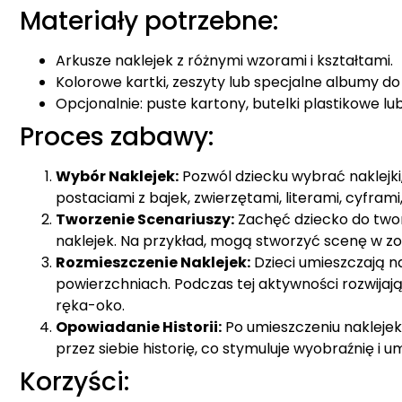
Materiały potrzebne:
Arkusze naklejek z różnymi wzorami i kształtami.
Kolorowe kartki, zeszyty lub specjalne albumy do 
Opcjonalnie: puste kartony, butelki plastikowe l
Proces zabawy:
Wybór Naklejek:
Pozwól dziecku wybrać naklejki,
postaciami z bajek, zwierzętami, literami, cyframi,
Tworzenie Scenariuszy:
Zachęć dziecko do twor
naklejek. Na przykład, mogą stworzyć scenę w zoo
Rozmieszczenie Naklejek:
Dzieci umieszczają n
powierzchniach. Podczas tej aktywności rozwijaj
ręka-oko.
Opowiadanie Historii:
Po umieszczeniu naklejek
przez siebie historię, co stymuluje wyobraźnię i u
Korzyści: