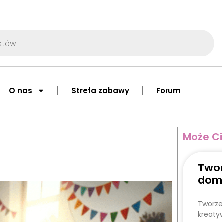
O nas
Strefa zabawy
Forum
Może Ci
Twor
dom
Tworze
kreaty