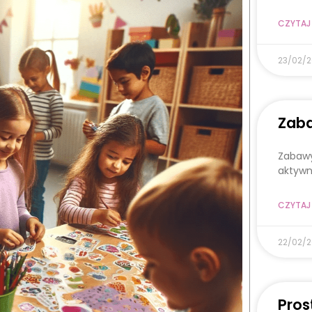
CZYTAJ 
23/02/
Zaba
Zabawy
aktywn
CZYTAJ 
22/02/
Pros