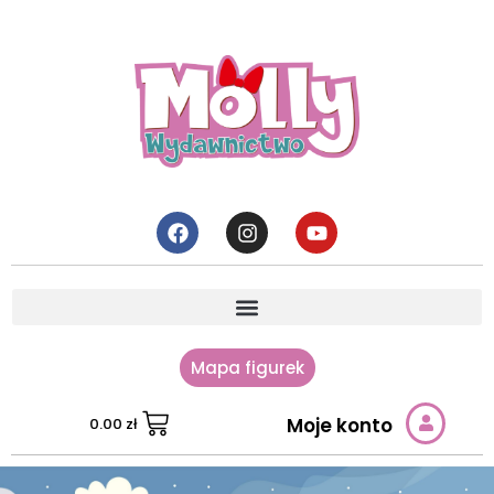
Mapa figurek
Moje konto
0.00
zł