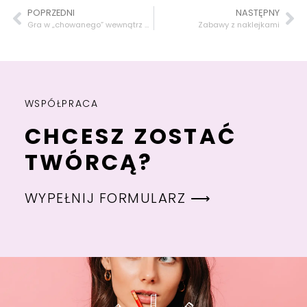
POPRZEDNI
NASTĘPNY
Gra w „chowanego” wewnątrz domu
Zabawy z naklejkami
WSPÓŁPRACA
CHCESZ ZOSTAĆ
TWÓRCĄ?
WYPEŁNIJ FORMULARZ ⟶