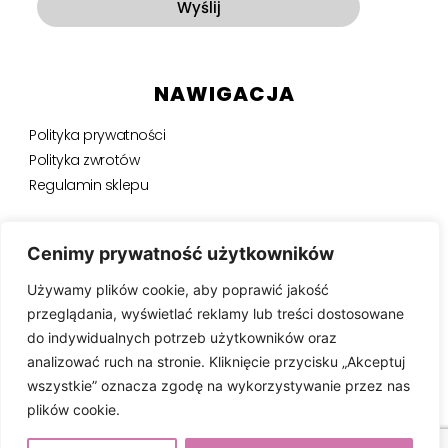
Wyślij
NAWIGACJA
Polityka prywatności
Polityka zwrotów
Regulamin sklepu
NEWSLETTER
Cenimy prywatność użytkowników
Używamy plików cookie, aby poprawić jakość
Bądź na bieżąco, otrzymuj ekskluzywne oferty i nie tylko.
przeglądania, wyświetlać reklamy lub treści dostosowane
do indywidualnych potrzeb użytkowników oraz
analizować ruch na stronie. Kliknięcie przycisku „Akceptuj
wszystkie” oznacza zgodę na wykorzystywanie przez nas
SUBSKRYBUJ ⟶
plików cookie.