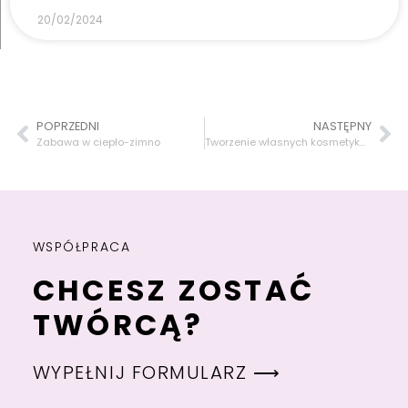
20/02/2024
POPRZEDNI
NASTĘPNY
Zabawa w ciepło-zimno
Tworzenie własnych kosmetyków: Błyszczyki do ust
WSPÓŁPRACA
CHCESZ ZOSTAĆ
TWÓRCĄ?
WYPEŁNIJ FORMULARZ ⟶