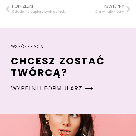
POPRZEDNI
NASTĘPNY
Składanie papierowych samolotów
Gra w kalambury
WSPÓŁPRACA
CHCESZ ZOSTAĆ
TWÓRCĄ?
WYPEŁNIJ FORMULARZ ⟶