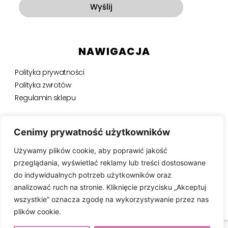
Wyślij
NAWIGACJA
Polityka prywatności
Polityka zwrotów
Regulamin sklepu
NEWSLETTER
Cenimy prywatność użytkowników
Używamy plików cookie, aby poprawić jakość
Bądź na bieżąco, otrzymuj ekskluzywne oferty i nie tylko.
przeglądania, wyświetlać reklamy lub treści dostosowane
do indywidualnych potrzeb użytkowników oraz
analizować ruch na stronie. Kliknięcie przycisku „Akceptuj
wszystkie” oznacza zgodę na wykorzystywanie przez nas
SUBSKRYBUJ ⟶
plików cookie.