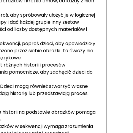
obrazków i krótko omów, co każdy z nich
roś, aby spróbowały ułożyć je w logicznej
upy i dać każdej grupie inny zestaw
ści od liczby dostępnych materiałów i
kwencji, poproś dzieci, aby opowiedziały
łożone przez siebie obrazki. To ćwiczy nie
 językowe.
różnych historii i procesów
nia pomocnicze, aby zachęcić dzieci do
Dzieci mogą również stworzyć własne
ają historię lub przedstawiają proces.
 historii na podstawie obrazków pomaga
.
azków w sekwencji wymaga zrozumienia