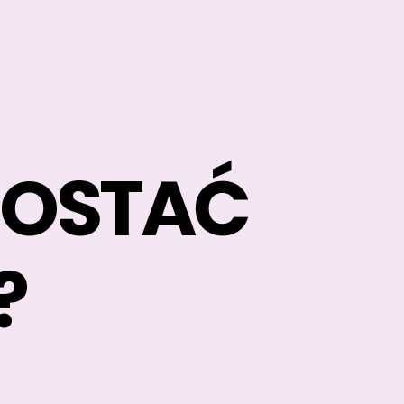
ZOSTAĆ
?