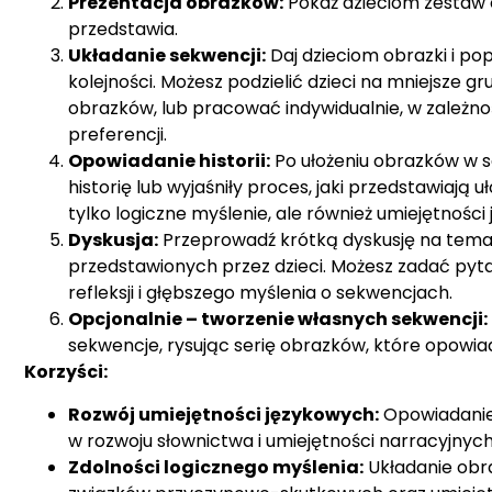
Prezentacja obrazków:
Pokaż dzieciom zestaw 
przedstawia.
Układanie sekwencji:
Daj dzieciom obrazki i pop
kolejności. Możesz podzielić dzieci na mniejsze gr
obrazków, lub pracować indywidualnie, w zależno
preferencji.
Opowiadanie historii:
Po ułożeniu obrazków w se
historię lub wyjaśniły proces, jaki przedstawiają u
tylko logiczne myślenie, ale również umiejętności
Dyskusja:
Przeprowadź krótką dyskusję na temat 
przedstawionych przez dzieci. Możesz zadać pyta
refleksji i głębszego myślenia o sekwencjach.
Opcjonalnie – tworzenie własnych sekwencji:
sekwencje, rysując serię obrazków, które opowiad
Korzyści:
Rozwój umiejętności językowych:
Opowiadanie
w rozwoju słownictwa i umiejętności narracyjnych
Zdolności logicznego myślenia:
Układanie obr