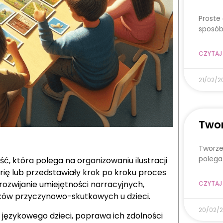
Proste
sposób
CZYTAJ 
21/02/2
Twor
Tworze
polega
, która polega na organizowaniu ilustracji
orię lub przedstawiały krok po kroku proces
ozwijanie umiejętności narracyjnych,
CZYTAJ 
zków przyczynowo-skutkowych u dzieci.
20/02/
 językowego dzieci, poprawa ich zdolności