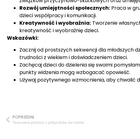
związków przyczynowo-skutkowych oraz umiejętno
Rozwój umiejętności społecznych:
Praca w gru
dzieci współpracy i komunikacji.
Kreatywność i wyobraźnia:
Tworzenie własnych
kreatywność i wyobraźnię dzieci.
Wskazówki:
Zacznij od prostszych sekwencji dla młodszych d
trudności z wiekiem i doświadczeniem dzieci.
Zachęcaj dzieci do dzielenia się swoimi pomysłami
punkty widzenia mogą wzbogacać opowieść.
Używaj pozytywnego wzmocnienia, aby chwalić dzi
POPRZEDNI
Tworzenie postaci z patyczków do lodów