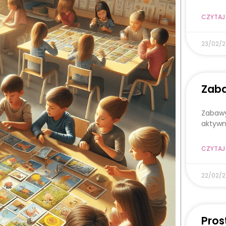
CZYTAJ 
23/02/
Zaba
Zabawy
aktywn
CZYTAJ 
22/02/
Pros