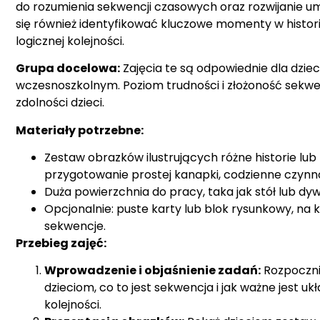
do rozumienia sekwencji czasowych oraz rozwijanie umi
się również identyfikować kluczowe momenty w histor
logicznej kolejności.
Grupa docelowa:
Zajęcia te są odpowiednie dla dziec
wczesnoszkolnym. Poziom trudności i złożoność sekwe
zdolności dzieci.
Materiały potrzebne:
Zestaw obrazków ilustrujących różne historie lub p
przygotowanie prostej kanapki, codzienne czynnoś
Duża powierzchnia do pracy, taka jak stół lub dy
Opcjonalnie: puste karty lub blok rysunkowy, na
sekwencje.
Przebieg zajęć:
Wprowadzenie i objaśnienie zadań:
Rozpocznij
dzieciom, co to jest sekwencja i jak ważne jest uk
kolejności.