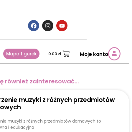
Mapa figurek
Moje konto
0.00
zł
ę również zainteresować...
zenie muzyki z różnych przedmiotów
owych
nie muzyki z różnych przedmiotów domowych to
wna i edukacyjna