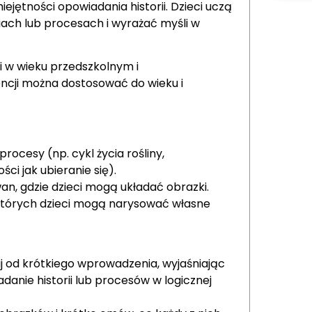
ejętności opowiadania historii. Dzieci uczą
iach lub procesach i wyrażać myśli w
i w wieku przedszkolnym i
ncji można dostosować do wieku i
rocesy (np. cykl życia rośliny,
ci jak ubieranie się).
wan, gdzie dzieci mogą układać obrazki.
 których dzieci mogą narysować własne
 od krótkiego wprowadzenia, wyjaśniając
ładanie historii lub procesów w logicznej