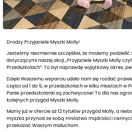
Drodzy Przyjaciele Myszki Molly!
Jesteśmy niezmiernie szczęśliwi, że możemy podzieli
dotyczącymi naszej akcji „Przyjaciele Myszki Molly czyt
Przedszkolach”. To był naprawdę wyjątkowy okres, pełe
Dzięki Waszemu wsparciu udało nam się rozdać prawie 
części od 1 do 5, w przedszkolach w kilku miastach w Pol
Panie przedszkolanki są zachwycone! To dla nas ogr
kolejnych przygód Myszki Molly.
Mamy już w ofercie aż 12 tytułów przygód Molly, a nie
myszka przynosi ze sobą mnóstwo mądrości i cennych
przekazać Waszym maluchom.