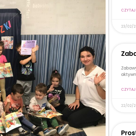
CZYTAJ 
23/02/
Zaba
Zabawy
aktywn
CZYTAJ 
22/02/
Pros