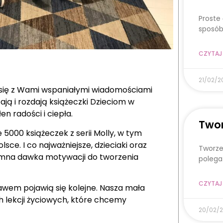
Proste
sposób
CZYTAJ 
21/02/2
ć się z Wami wspaniałymi wiadomościami
ają i rozdają książeczki Dzieciom w
n radości i ciepła.
Twor
5000 książeczek z serii Molly, w tym
sce. I co najważniejsze, dzieciaki oraz
Tworze
omna dawka motywacji do tworzenia
polega
CZYTAJ 
bawem pojawią się kolejne. Nasza mała
 lekcji życiowych, które chcemy
20/02/