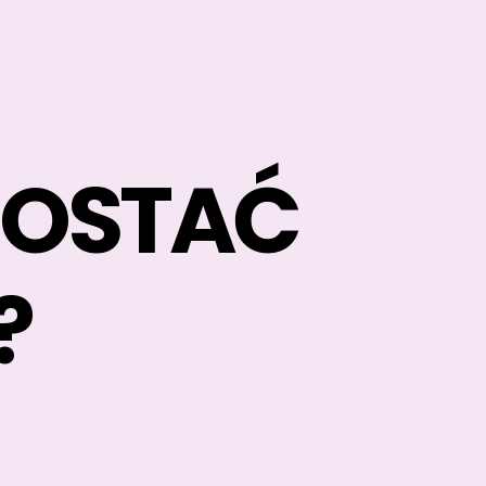
ZOSTAĆ
?