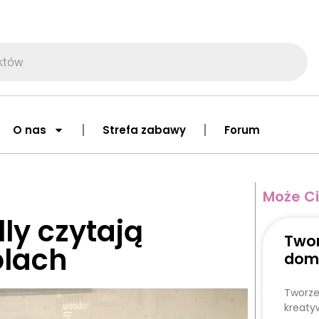
O nas
Strefa zabawy
Forum
Może Ci
lly czytają
Twor
olach
dom
Tworze
kreaty