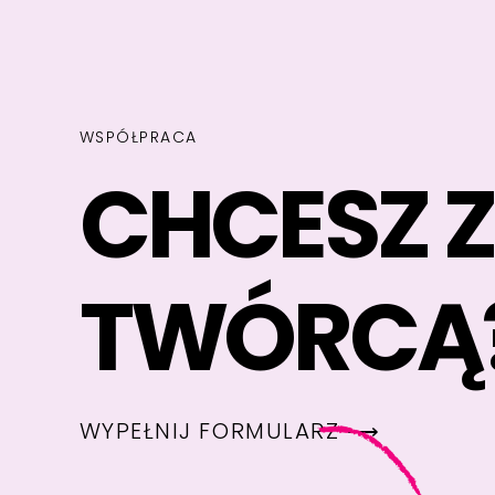
WSPÓŁPRACA
CHCESZ 
TWÓRCĄ
WYPEŁNIJ FORMULARZ ⟶