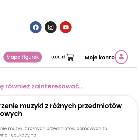
Mapa figurek
Moje konto
0.00
zł
ę również zainteresować...
zenie muzyki z różnych przedmiotów
owych
nie muzyki z różnych przedmiotów domowych to
wna i edukacyjna