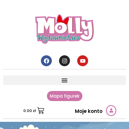
Mapa figurek
Moje konto
0.00
zł