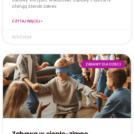
zabawy: Korzyści: Wskazówki: Zabawy z lustrami
oferują szeroki zakres
CZYTAJ WIĘCEJ »
31/01/2024
ZABAWY DLA DZIECI
Zabawa w ciepło-zimno