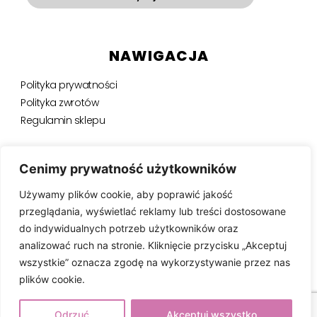
NAWIGACJA
Polityka prywatności
Polityka zwrotów
Regulamin sklepu
NEWSLETTER
Cenimy prywatność użytkowników
Używamy plików cookie, aby poprawić jakość
Bądź na bieżąco, otrzymuj ekskluzywne oferty i nie tylko.
przeglądania, wyświetlać reklamy lub treści dostosowane
do indywidualnych potrzeb użytkowników oraz
analizować ruch na stronie. Kliknięcie przycisku „Akceptuj
wszystkie” oznacza zgodę na wykorzystywanie przez nas
SUBSKRYBUJ ⟶
plików cookie.
Odrzuć
Akceptuj wszystko