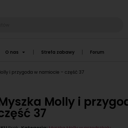
O nas
Strefa zabawy
Forum
olly i przygoda w namiocie – część 37
Myszka Molly i przygo
część 37
SKU
Brak
Kategoria:
Myszka Molly w przedszkolu