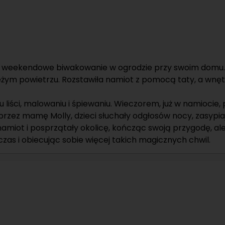
zowała weekendowe biwakowanie w ogrodzie przy swoim dom
świeżym powietrzu. Rozstawiła namiot z pomocą taty, a wn
liści, malowaniu i śpiewaniu. Wieczorem, już w namiocie, p
przez mamę Molly, dzieci słuchały odgłosów nocy, zasypia
miot i posprzątały okolicę, kończąc swoją przygodę, ale j
zas i obiecując sobie więcej takich magicznych chwil.