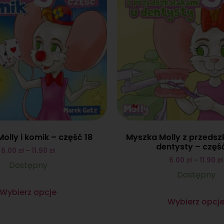
olly i komik – część 18
Myszka Molly z przedsz
dentysty – część
6.00
zł
–
11.90
zł
6.00
zł
–
11.90
zł
Dostępny
Dostępny
Wybierz opcje
Wybierz opcj