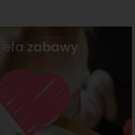
refa
zabawy