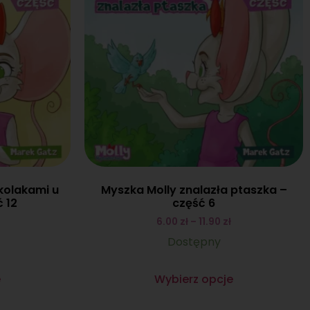
kolakami u
Myszka Molly znalazła ptaszka –
 12
część 6
6.00
zł
–
11.90
zł
Dostępny
e
Wybierz opcje