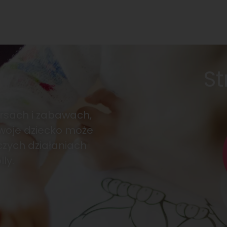
St
rsach i zabawach,
Twoje dziecko może
czych działaniach
ly.