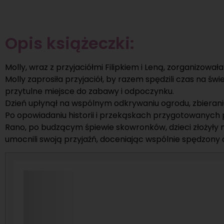
Opis książeczki:
Molly, wraz z przyjaciółmi Filipkiem i Leną, zorgani
Molly zaprosiła przyjaciół, by razem spędzili czas na 
przytulne miejsce do zabawy i odpoczynku.
Dzień upłynął na wspólnym odkrywaniu ogrodu, zbieraniu 
Po opowiadaniu historii i przekąskach przygotowanych 
Rano, po budzącym śpiewie skowronków, dzieci złożyły na
umocnili swoją przyjaźń, doceniając wspólnie spędzony c