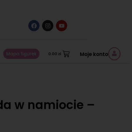
Mapa figurek
Moje konto
0.00
zł
da w namiocie –