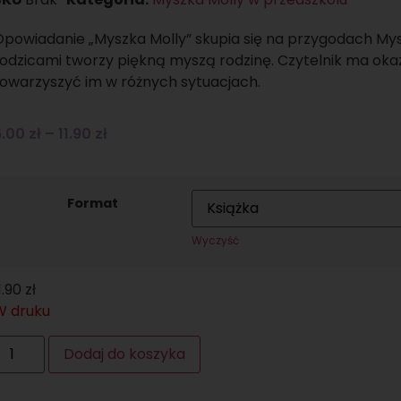
Opowiadanie „Myszka Molly” skupia się na przygodach Mysz
odzicami tworzy piękną myszą rodzinę. Czytelnik ma okazj
towarzyszyć im w różnych sytuacjach.
6.00
zł
–
11.90
zł
Format
Wyczyść
1.90
zł
W druku
Dodaj do koszyka