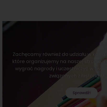
Zachęcamy również do udziału w konku
które organizujemy na naszej stronie. 
wygrać nagrody i uczestniczyć w twór
związanych z historią Mol
Sprawdź!