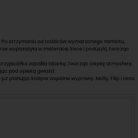
u. Po otrzymaniu od rodziców wymarzonego namiotu,
ętrze wyposażyła w materace, koce i poduszki, tworząc
rzyjaciółka zapaliła latarkę, tworząc ciepłą atmosferę.
jąc pod opieką gwiazd.
uż planując kolejne wspólne wyprawy. Molly, Filip i Lena