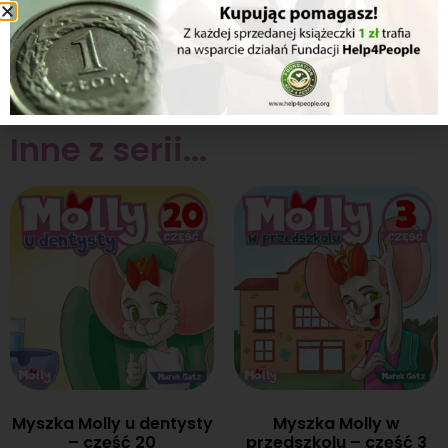
Inne z serii...
Myszka Molly u dentysty
Myszka Molly w
– część 20
przedszkolu – część 3