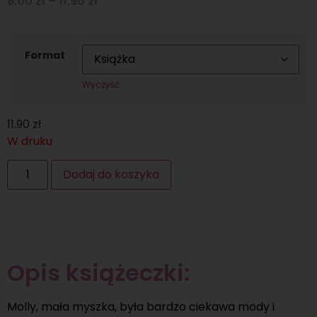
6.00
zł
–
11.90
zł
Format
Wyczyść
11.90
zł
W druku
Dodaj do koszyka
Opis książeczki:
Molly, mała myszka, była bardzo ciekawa mody i