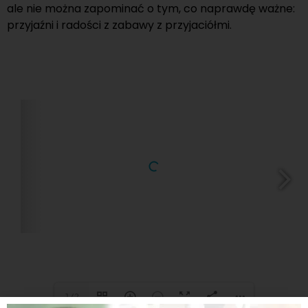
ale nie można zapominać o tym, co naprawdę ważne:
przyjaźni i radości z zabawy z przyjaciółmi.
1/2