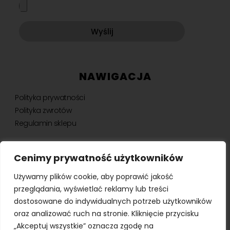
Wyślij
NAWIGACJA
Polityka prywatności
Polityka zwrotów
Regulamin sklepu
Cenimy prywatność użytkowników
NEWSLETTER
Używamy plików cookie, aby poprawić jakość
Bądź na bieżąco, otrzymuj ekskluzywne oferty i nie tylko.
przeglądania, wyświetlać reklamy lub treści
dostosowane do indywidualnych potrzeb użytkowników
oraz analizować ruch na stronie. Kliknięcie przycisku
„Akceptuj wszystkie” oznacza zgodę na