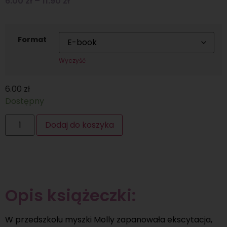
6.00
zł
–
11.90
zł
Format
Wyczyść
6.00
zł
Dostępny
Dodaj do koszyka
Opis książeczki:
W przedszkolu myszki Molly zapanowała ekscytacja,