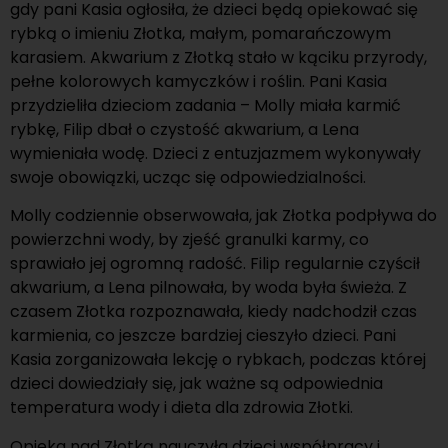
gdy pani Kasia ogłosiła, że dzieci będą opiekować się
rybką o imieniu Złotka, małym, pomarańczowym
karasiem. Akwarium z Złotką stało w kąciku przyrody,
pełne kolorowych kamyczków i roślin. Pani Kasia
przydzieliła dzieciom zadania – Molly miała karmić
rybkę, Filip dbał o czystość akwarium, a Lena
wymieniała wodę. Dzieci z entuzjazmem wykonywały
swoje obowiązki, ucząc się odpowiedzialności.
Molly codziennie obserwowała, jak Złotka podpływa do
powierzchni wody, by zjeść granulki karmy, co
sprawiało jej ogromną radość. Filip regularnie czyścił
akwarium, a Lena pilnowała, by woda była świeża. Z
czasem Złotka rozpoznawała, kiedy nadchodził czas
karmienia, co jeszcze bardziej cieszyło dzieci. Pani
Kasia zorganizowała lekcję o rybkach, podczas której
dzieci dowiedziały się, jak ważne są odpowiednia
temperatura wody i dieta dla zdrowia Złotki.
Opieka nad Złotką nauczyła dzieci współpracy i