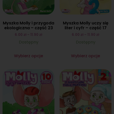
Myszka Molly i przygoda
Myszka Molly uczy się
ekologiczna – część 23
liter i cyfr – część 17
6.00
zł
–
11.90
zł
6.00
zł
–
11.90
zł
Dostępny
Dostępny
Wybierz opcje
Wybierz opcje