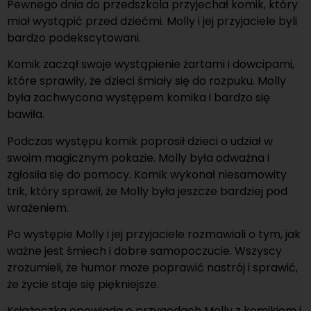
Pewnego dnia do przedszkola przyjechał komik, który
miał wystąpić przed dziećmi. Molly i jej przyjaciele byli
bardzo podekscytowani.
Komik zaczął swoje wystąpienie żartami i dowcipami,
które sprawiły, że dzieci śmiały się do rozpuku. Molly
była zachwycona występem komika i bardzo się
bawiła.
Podczas występu komik poprosił dzieci o udział w
swoim magicznym pokazie. Molly była odważna i
zgłosiła się do pomocy. Komik wykonał niesamowity
trik, który sprawił, że Molly była jeszcze bardziej pod
wrażeniem.
Po występie Molly i jej przyjaciele rozmawiali o tym, jak
ważne jest śmiech i dobre samopoczucie. Wszyscy
zrozumieli, że humor może poprawić nastrój i sprawić,
że życie staje się piękniejsze.
Książeczka opowiada o przygodach Molly z komikiem i