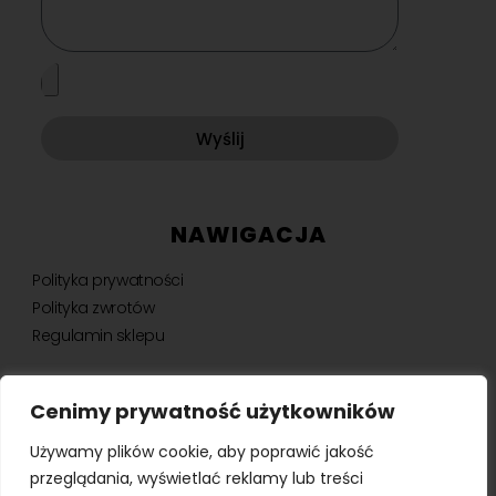
Wyślij
NAWIGACJA
Polityka prywatności
Polityka zwrotów
Regulamin sklepu
Cenimy prywatność użytkowników
NEWSLETTER
Używamy plików cookie, aby poprawić jakość
Bądź na bieżąco, otrzymuj ekskluzywne oferty i nie tylko.
przeglądania, wyświetlać reklamy lub treści