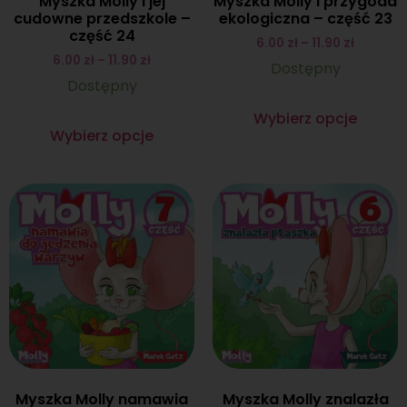
Myszka Molly i jej
Myszka Molly i przygoda
cudowne przedszkole –
ekologiczna – część 23
część 24
6.00
zł
–
11.90
zł
6.00
zł
–
11.90
zł
Dostępny
Dostępny
Wybierz opcje
Wybierz opcje
Myszka Molly namawia
Myszka Molly znalazła