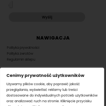
Wyślij
NAWIGACJA
Polityka prywatności
Polityka zwrotów
Regulamin sklepu
Cenimy prywatność użytkowników
NEWSLETTER
Używamy plików cookie, aby poprawić jakość
Bądź na bieżąco, otrzymuj ekskluzywne oferty i nie tylko.
przeglądania, wyświetlać reklamy lub treści
dostosowane do indywidualnych potrzeb użytkowników
oraz analizować ruch na stronie. Kliknięcie przycisku