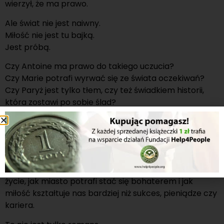
wierzył, że ma prawo.
Ale świat nie jest naiwny.
Miłość nie jest tu bajką.
Jest próbą.
Czy Antoine ma prawo do takiego uczucia?
Czy Marie potrafi wyrwać się ze świata oczekiwań?
Czy Paryż jest tylko tłem, czy też świadkiem historii,
która zostawi po sobie ślad?
„
Miłość w Paryżu
” to poruszająca, nastrojowa
opowieść o pierwszym uczuciu, które nie jest tylko
młodzieńczą fascynacją, ale prawdziwą próbą
dojrzałości.
To historia o tym, jak jedno spotkanie może zmienić
życie, jak miasto potrafi stać się bohaterem i jak
miłość kształtuje nas bardziej niż sukces, pieniądze czy
kariera.