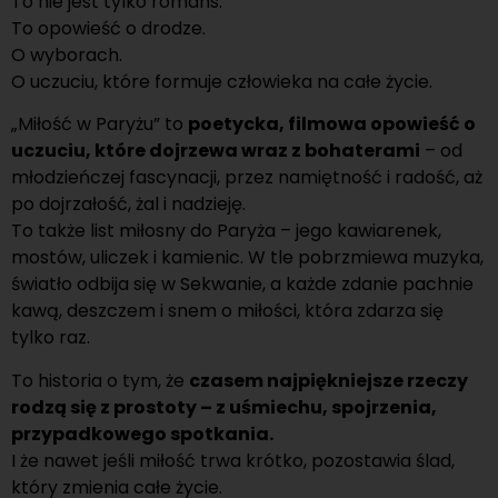
To nie jest tylko romans.
To opowieść o drodze.
O wyborach.
O uczuciu, które formuje człowieka na całe życie.
„Miłość w Paryżu” to
poetycka, filmowa opowieść o
uczuciu, które dojrzewa wraz z bohaterami
– od
młodzieńczej fascynacji, przez namiętność i radość, aż
po dojrzałość, żal i nadzieję.
To także list miłosny do Paryża – jego kawiarenek,
mostów, uliczek i kamienic. W tle pobrzmiewa muzyka,
światło odbija się w Sekwanie, a każde zdanie pachnie
kawą, deszczem i snem o miłości, która zdarza się
tylko raz.
To historia o tym, że
czasem najpiękniejsze rzeczy
rodzą się z prostoty – z uśmiechu, spojrzenia,
przypadkowego spotkania.
I że nawet jeśli miłość trwa krótko, pozostawia ślad,
który zmienia całe życie.