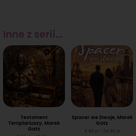
Inne z serii...
Testament
Spacer we Dwoje, Marek
Templariuszy, Marek
Gatz
Gatz
9.90
zł
–
34.90
zł