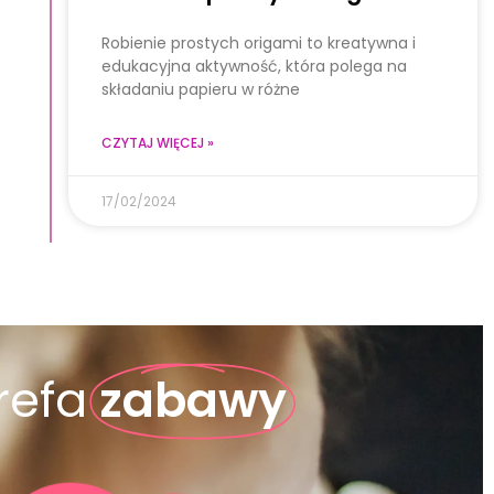
Robienie prostych origami to kreatywna i
edukacyjna aktywność, która polega na
składaniu papieru w różne
CZYTAJ WIĘCEJ »
17/02/2024
refa
zabawy