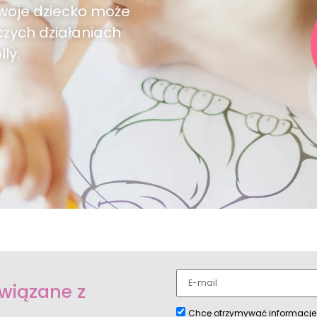
Twoje dziecko może
czych działaniach
ly.
wiązane z
Chcę otrzymywać informacje