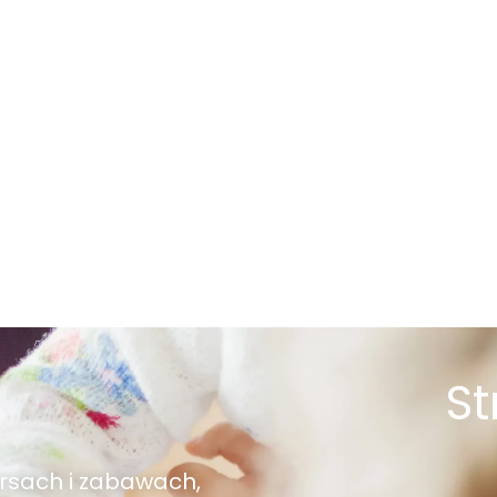
St
rsach i zabawach,