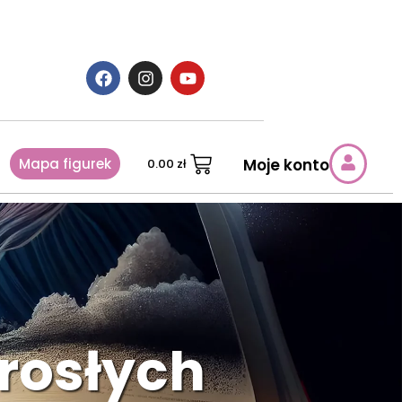
Mapa figurek
Moje konto
0.00
zł
orosłych