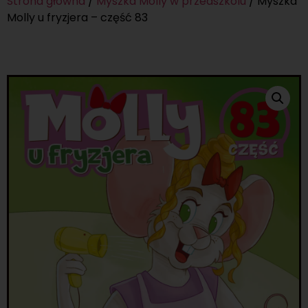
Strona główna
/
Myszka Molly w przedszkolu
/ Myszka
Molly u fryzjera – część 83