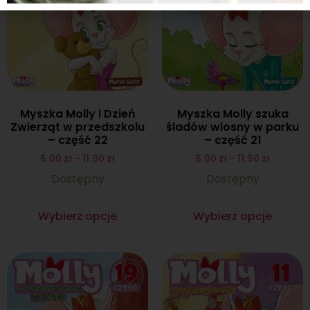
Myszka Molly i Dzień
Myszka Molly szuka
Zwierząt w przedszkolu
śladów wiosny w parku
– część 22
– część 21
6.00
zł
–
11.90
zł
6.00
zł
–
11.90
zł
Dostępny
Dostępny
Wybierz opcje
Wybierz opcje