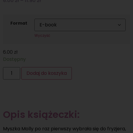
6.00
zł
–
11.90
zł
Format
Wyczyść
6.00
zł
Dostępny
Dodaj do koszyka
Opis książeczki:
Myszka Molly po raz pierwszy wybrała się do fryzjera,