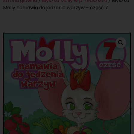
Strona główna
/
Myszka Molly w przedszkolu
/ Myszka
Molly namawia do jedzenia warzyw – część 7