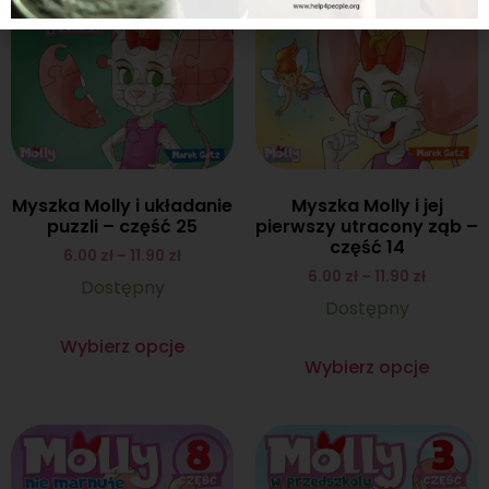
Myszka Molly i układanie
Myszka Molly i jej
puzzli – część 25
pierwszy utracony ząb –
część 14
6.00
zł
–
11.90
zł
6.00
zł
–
11.90
zł
Dostępny
Dostępny
Wybierz opcje
Wybierz opcje