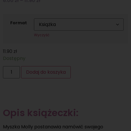
6.00
zł
–
11.90
zł
Format
Wyczyść
11.90
zł
Dostępny
Dodaj do koszyka
Opis książeczki:
Myszka Molly postanawia namówić swojego