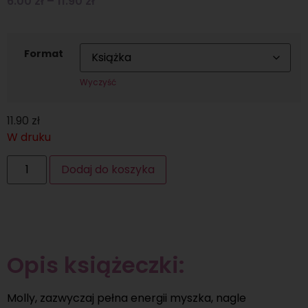
6.00
zł
–
11.90
zł
Format
Wyczyść
11.90
zł
W druku
Dodaj do koszyka
Opis książeczki:
Molly, zazwyczaj pełna energii myszka, nagle