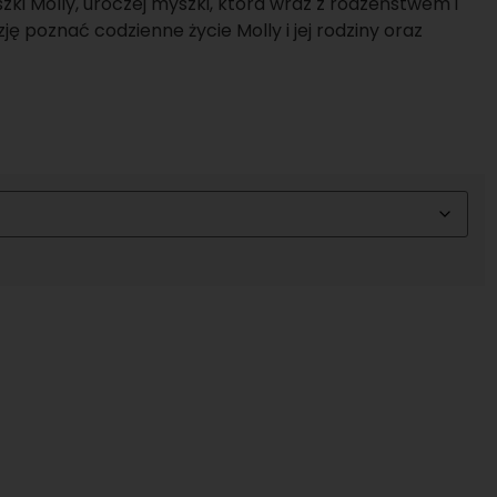
ki Molly, uroczej myszki, która wraz z rodzeństwem i
ę poznać codzienne życie Molly i jej rodziny oraz