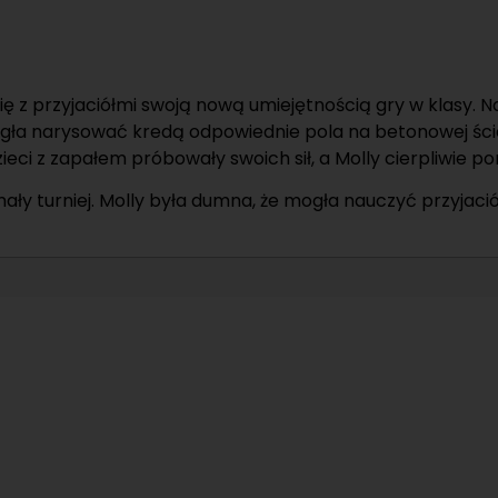
ię z przyjaciółmi swoją nową umiejętnością gry w klasy. 
ogła narysować kredą odpowiednie pola na betonowej ście
Dzieci z zapałem próbowały swoich sił, a Molly cierpliwie 
mały turniej. Molly była dumna, że mogła nauczyć przyjac