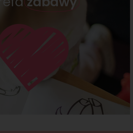
refa
zabawy