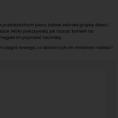
Na przedszkolnym placu zabaw zebrała grupkę dzieci i
żce. Molly pokazywała, jak rzucać kamień na
pomagała im poprawić technikę.
iół czegoś nowego, co dostarczyło im mnóstwo radości i