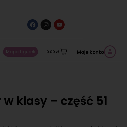
Mapa figurek
Moje konto
0.00
zł
 w klasy – część 51