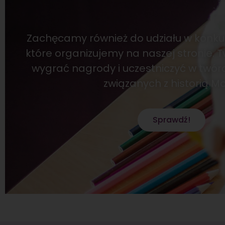
Zachęcamy również do udziału w konku
które organizujemy na naszej stronie. 
wygrać nagrody i uczestniczyć w twór
związanych z historią Mol
Sprawdź!