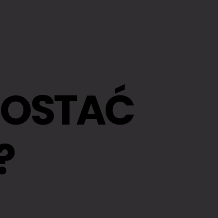
ZOSTAĆ
?