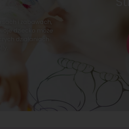
St
rsach i zabawach,
Twoje dziecko może
czych działaniach
ly.