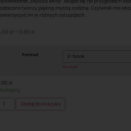
Opowiadanie „Myszka Molly” skupia się na przygodach Mysz
odzicami tworzy piękną myszą rodzinę. Czytelnik ma okazj
towarzyszyć im w różnych sytuacjach.
6.00
zł
–
11.90
zł
Format
Wyczyść
6.00
zł
Dostępny
Dodaj do koszyka