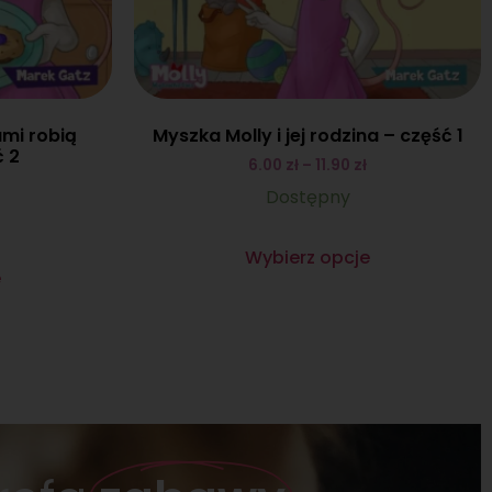
ami robią
Myszka Molly i jej rodzina – część 1
ć 2
6.00
zł
–
11.90
zł
Dostępny
Wybierz opcje
e