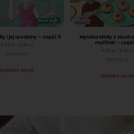
y i jej urodziny – część 5
Myszka Molly z siostr
muffinki – częś
6.00
zł
–
11.90
zł
6.00
zł
–
11.90
zł
Dostępny
Dostępny
Wybierz opcje
Wybierz opcj