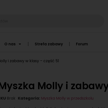
O nas
Strefa zabawy
Forum
lly i zabawy w klasy – część 51
Myszka Molly i zabawy
SKU
Brak
Kategoria:
Myszka Molly w przedszkolu