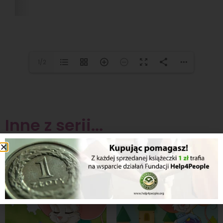
1/2
Inne z serii...