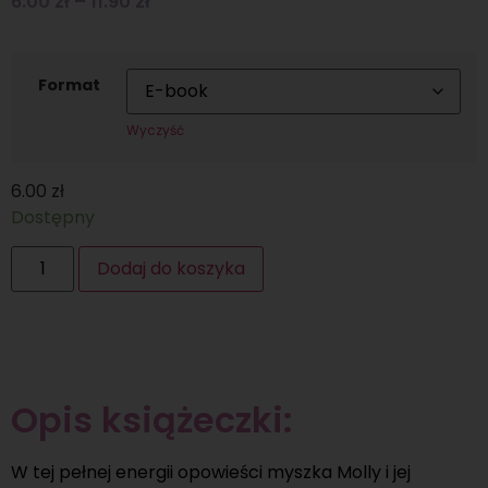
6.00
zł
–
11.90
zł
Format
Wyczyść
6.00
zł
Dostępny
Dodaj do koszyka
Opis książeczki:
W tej pełnej energii opowieści myszka Molly i jej