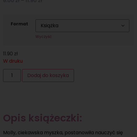
6.00
zł
–
11.90
zł
Format
Wyczyść
11.90
zł
W druku
Dodaj do koszyka
Opis książeczki:
Molly, ciekawska myszka, postanowiła nauczyć się