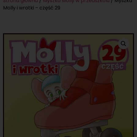
Strona główna
/
Myszka Molly w przedszkolu
/ Myszka
Molly i wrotki – część 29