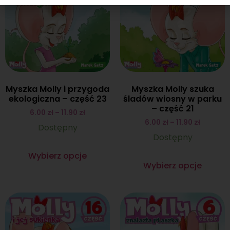
Myszka Molly i przygoda
Myszka Molly szuka
ekologiczna – część 23
śladów wiosny w parku
– część 21
6.00
zł
–
11.90
zł
6.00
zł
–
11.90
zł
Dostępny
Dostępny
Wybierz opcje
Wybierz opcje