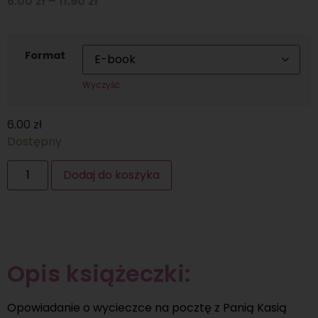
6.00
zł
–
11.90
zł
Format
Wyczyść
6.00
zł
Dostępny
Dodaj do koszyka
Opis książeczki:
Opowiadanie o wycieczce na pocztę z Panią Kasią