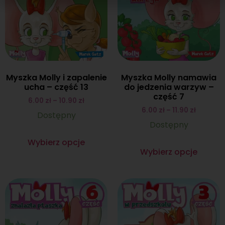
Myszka Molly i zapalenie
Myszka Molly namawia
ucha – część 13
do jedzenia warzyw –
część 7
6.00
zł
–
10.90
zł
6.00
zł
–
11.90
zł
Dostępny
Dostępny
Wybierz opcje
Wybierz opcje