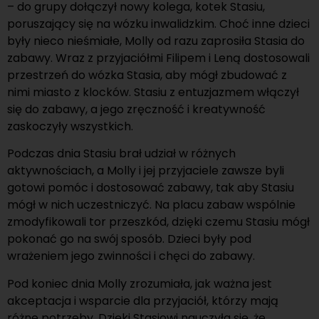
– do grupy dołączył nowy kolega, kotek Stasiu,
poruszający się na wózku inwalidzkim. Choć inne dzieci
były nieco nieśmiałe, Molly od razu zaprosiła Stasia do
zabawy. Wraz z przyjaciółmi Filipem i Leną dostosowali
przestrzeń do wózka Stasia, aby mógł zbudować z
nimi miasto z klocków. Stasiu z entuzjazmem włączył
się do zabawy, a jego zręczność i kreatywność
zaskoczyły wszystkich.
Podczas dnia Stasiu brał udział w różnych
aktywnościach, a Molly i jej przyjaciele zawsze byli
gotowi pomóc i dostosować zabawy, tak aby Stasiu
mógł w nich uczestniczyć. Na placu zabaw wspólnie
zmodyfikowali tor przeszkód, dzięki czemu Stasiu mógł
pokonać go na swój sposób. Dzieci były pod
wrażeniem jego zwinności i chęci do zabawy.
Pod koniec dnia Molly zrozumiała, jak ważna jest
akceptacja i wsparcie dla przyjaciół, którzy mają
różne potrzeby. Dzięki Stasiowi nauczyła się, że