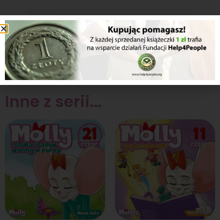
1/2
[/dflip
Inne z serii...