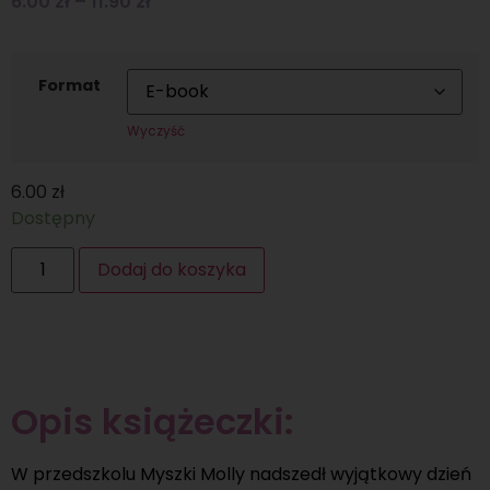
6.00
zł
–
11.90
zł
Format
Wyczyść
6.00
zł
Dostępny
Dodaj do koszyka
Opis książeczki:
W przedszkolu Myszki Molly nadszedł wyjątkowy dzień