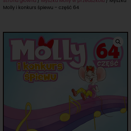
Strona główna
/
Myszka Molly w przedszkolu
/ Myszka
Molly i konkurs śpiewu – część 64