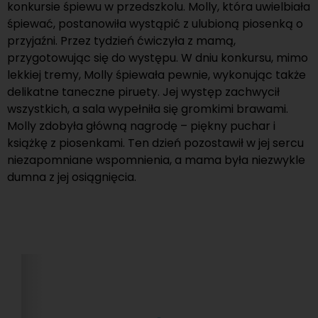
konkursie śpiewu w przedszkolu. Molly, która uwielbiała
śpiewać, postanowiła wystąpić z ulubioną piosenką o
przyjaźni. Przez tydzień ćwiczyła z mamą,
przygotowując się do występu. W dniu konkursu, mimo
lekkiej tremy, Molly śpiewała pewnie, wykonując także
delikatne taneczne piruety. Jej występ zachwycił
wszystkich, a sala wypełniła się gromkimi brawami.
Molly zdobyła główną nagrodę – piękny puchar i
książkę z piosenkami. Ten dzień pozostawił w jej sercu
niezapomniane wspomnienia, a mama była niezwykle
dumna z jej osiągnięcia.