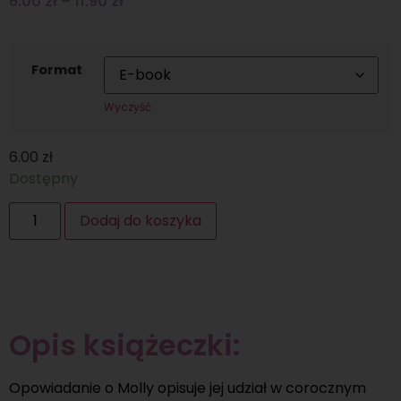
6.00
zł
–
11.90
zł
Format
Wyczyść
6.00
zł
Dostępny
Dodaj do koszyka
Opis książeczki:
Opowiadanie o Molly opisuje jej udział w corocznym