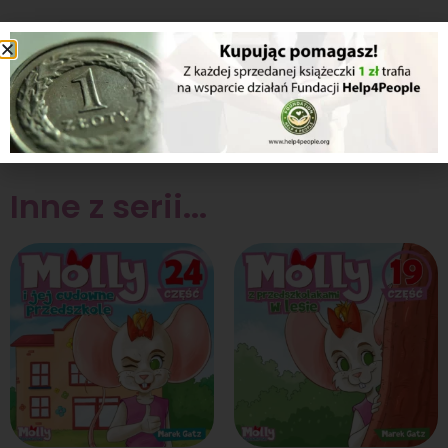
1/2
[/dflip
Inne z serii...