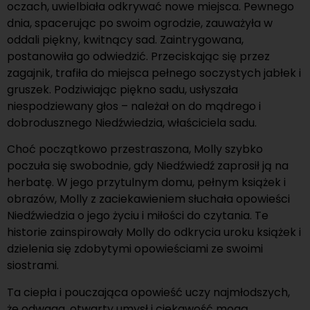
oczach, uwielbiała odkrywać nowe miejsca. Pewnego
dnia, spacerując po swoim ogrodzie, zauważyła w
oddali piękny, kwitnący sad. Zaintrygowana,
postanowiła go odwiedzić. Przeciskając się przez
zagajnik, trafiła do miejsca pełnego soczystych jabłek i
gruszek. Podziwiając piękno sadu, usłyszała
niespodziewany głos – należał on do mądrego i
dobrodusznego Niedźwiedzia, właściciela sadu.
Choć początkowo przestraszona, Molly szybko
poczuła się swobodnie, gdy Niedźwiedź zaprosił ją na
herbatę. W jego przytulnym domu, pełnym książek i
obrazów, Molly z zaciekawieniem słuchała opowieści
Niedźwiedzia o jego życiu i miłości do czytania. Te
historie zainspirowały Molly do odkrycia uroku książek i
dzielenia się zdobytymi opowieściami ze swoimi
siostrami.
Ta ciepła i pouczająca opowieść uczy najmłodszych,
że odwaga, otwarty umysł i ciekawość mogą