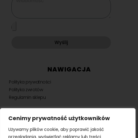
Wyślij
NAWIGACJA
Polityka prywatności
Polityka zwrotów
Regulamin sklepu
Cenimy prywatność użytkowników
NEWSLETTER
Używamy plików cookie, aby poprawić jakość
Bądź na bieżąco, otrzymuj ekskluzywne oferty i nie tylko.
przeglądania, wyświetlać reklamy lub treści