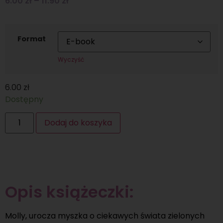
6.00
zł
–
11.90
zł
Format
Wyczyść
6.00
zł
Dostępny
Dodaj do koszyka
Opis książeczki:
Molly, urocza myszka o ciekawych świata zielonych