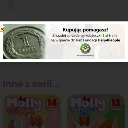
1/2
[/dflip
Inne z serii...