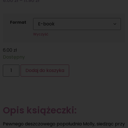
6.00
zł
–
11.90
zł
Format
Wyczyść
6.00
zł
Dostępny
Dodaj do koszyka
Opis książeczki:
Pewnego deszczowego popołudnia Molly, siedząc przy