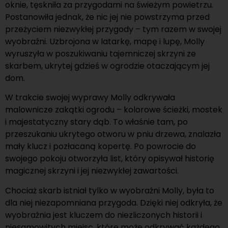
oknie, tęskniła za przygodami na świeżym powietrzu.
Postanowiła jednak, że nic jej nie powstrzyma przed
przeżyciem niezwykłej przygody – tym razem w swojej
wyobraźni. Uzbrojona w latarkę, mapę i lupę, Molly
wyruszyła w poszukiwaniu tajemniczej skrzyni ze
skarbem, ukrytej gdzieś w ogrodzie otaczającym jej
dom.
W trakcie swojej wyprawy Molly odkrywała
malownicze zakątki ogrodu – kolorowe ścieżki, mostek
i majestatyczny stary dąb. To właśnie tam, po
przeszukaniu ukrytego otworu w pniu drzewa, znalazła
mały klucz i pozłacaną kopertę. Po powrocie do
swojego pokoju otworzyła list, który opisywał historię
magicznej skrzyni i jej niezwykłej zawartości.
Chociaż skarb istniał tylko w wyobraźni Molly, była to
dla niej niezapomniana przygoda. Dzięki niej odkryła, że
wyobraźnia jest kluczem do niezliczonych historii i
niesamowitych miejsc, które może odkrywać każdego