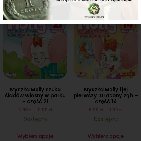
Inne z serii...
Myszka Molly szuka
Myszka Molly i jej
śladów wiosny w parku
pierwszy utracony ząb –
– część 21
część 14
6.00
zł
–
11.90
zł
6.00
zł
–
11.90
zł
Dostępny
Dostępny
Wybierz opcje
Wybierz opcje