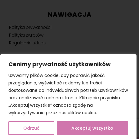
NAWIGACJA
Polityka prywatności
Polityka zwrotów
Regulamin sklepu
Cenimy prywatność użytkowników
NEWSLETTER
Używamy plików cookie, aby poprawić jakość
Bądź na bieżąco, otrzymuj ekskluzywne oferty i nie tylko.
przeglądania, wyświetlać reklamy lub treści
dostosowane do indywidualnych potrzeb użytkowników
oraz analizować ruch na stronie. Kliknięcie przycisku
„Akceptuj wszystkie” oznacza zgodę na
SUBSKRYBUJ ⟶
wykorzystywanie przez nas plików cookie.
Odrzuć
Akceptuj wszystko
© Wydawnictwo Molly 2026