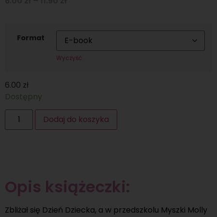
6.00
zł
–
11.90
zł
Format
Wyczyść
6.00
zł
Dostępny
Dodaj do koszyka
Opis książeczki:
Zbliżał się Dzień Dziecka, a w przedszkolu Myszki Molly