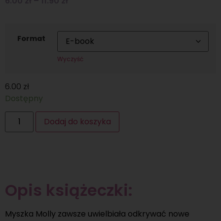
6.00
zł
–
11.90
zł
Format
Wyczyść
6.00
zł
Dostępny
Dodaj do koszyka
Opis książeczki:
Myszka Molly zawsze uwielbiała odkrywać nowe