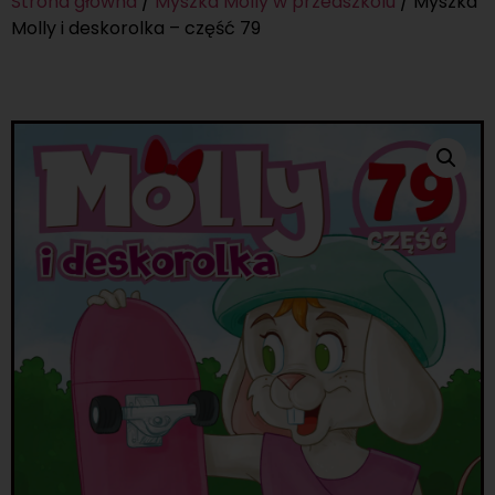
Strona główna
/
Myszka Molly w przedszkolu
/ Myszka
Molly i deskorolka – część 79