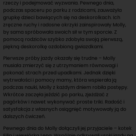
rzeczy i podejmować wyzwania. Pewnego dnia,
podczas spaceru po parku z rodzicami, zauważyła
grupkę dzieci bawiących się na deskorolkach. Ich
zręczne ruchy i radosne okrzyki zainspirowały Molly,
by sama spróbowała swoich sił w tym sporcie. Z
pomocą rodziców szybko zdobyła swoją pierwszą,
piękną deskorolkę ozdobioną gwiazdkami.
Pierwsze próby jazdy okazały się trudne – Molly
musiała zmierzyć się z utrzymaniem równowagi i
pokonać strach przed upadkami. Jednak dzięki
wytrwałości i pomocy mamy, która wspierała ją
podczas nauki, Molly z każdym dniem robiła postępy.
Wkrótce zaczęła jeździć po parku, zjeżdżać z
pagórków i nawet wykonywać proste triki. Radość i
satysfakcja z własnych osiągnięć motywowały ją do
dalszych ćwiczeń.
Pewnego dnia do Molly dołączyli jej przyjaciele – kotek
Filip i wiewiórka Lena. Wspólnie odkrywali uroki jazdy na