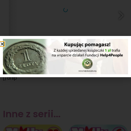
1/2
[/dflip
Inne z serii...