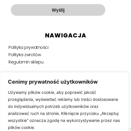
Wyślij
NAWIGACJA
Polityka prywatności
Polityka zwrotów
Regulamin sklepu
NEWSLETTER
Cenimy prywatność użytkowników
Używamy plików cookie, aby poprawić jakość
Bądź na bieżąco, otrzymuj ekskluzywne oferty i nie tylko.
przeglądania, wyświetlać reklamy lub treści dostosowane
do indywidualnych potrzeb użytkowników oraz
analizować ruch na stronie. Kliknięcie przycisku „Akceptuj
wszystkie” oznacza zgodę na wykorzystywanie przez nas
SUBSKRYBUJ ⟶
plików cookie.