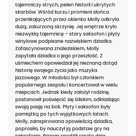
tajemniczy strych, pełen historii i ukrytych
skarbów. Wśród kurzu i promieni słońca
przenikających przez okienko Molly odkryła
dużą, zakurzoną skrzynię. Jej wnętrze kryło
niezwykłą tajemnicę – stary saksofon i płyty
winylowe podpisane nazwiskiem dziadka.
Zafascynowana znaleziskiem, Molly
zapytała dziadka o jego przeszłość. Z
uśmiechem opowiedział jej nieznaną dotąd
historię swojego życia jako muzyka
jazzowego. W młodości był członkiem
popularnego zespołu i koncertował w wielu
miejscach. Jednak kiedy założył rodzinę,
postanowił poświęcić się bliskim, odkładając
swoją pasję na bok. Płyty i saksofon były
pamiątką po tych wyjątkowych latach.
Molly, zainspirowana opowieścią dziadka,
poprosiła, by nauczył ją podstaw gry na
saksofonie. Razem spędzili resztę dnia,