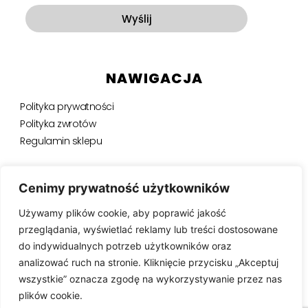
Wyślij
NAWIGACJA
Polityka prywatności
Polityka zwrotów
Regulamin sklepu
NEWSLETTER
Cenimy prywatność użytkowników
Używamy plików cookie, aby poprawić jakość
Bądź na bieżąco, otrzymuj ekskluzywne oferty i nie tylko.
przeglądania, wyświetlać reklamy lub treści dostosowane
do indywidualnych potrzeb użytkowników oraz
analizować ruch na stronie. Kliknięcie przycisku „Akceptuj
wszystkie” oznacza zgodę na wykorzystywanie przez nas
SUBSKRYBUJ ⟶
plików cookie.