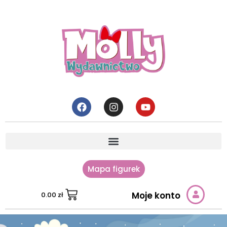
Mapa figurek
Moje konto
0.00
zł