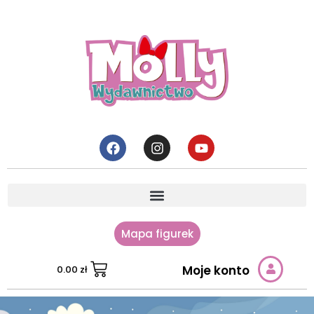
Mapa figurek
Moje konto
0.00
zł